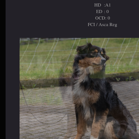
HD :A1
ED : 0
OCD: 0
FCI / Asca Reg