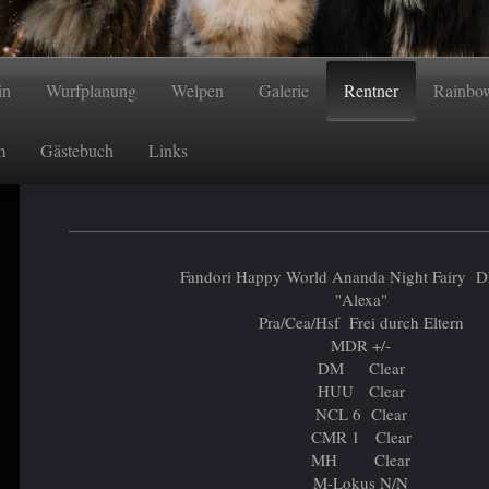
in
Wurfplanung
Welpen
Galerie
Rentner
Rainbo
m
Gästebuch
Links
Fandori Happy World Ananda Night Fairy
"Alexa"
Pra/Cea/Hsf Frei durch Eltern
MDR +/-
DM Clear
HUU Clear
NCL 6 Clear
CMR 1 Clear
MH Clear
M-Lokus N/N