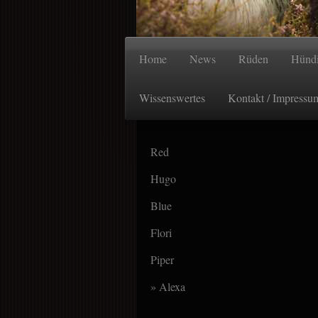
Home
News
Rüden
Hünd
Wissenswertes
Kontakt / Impressu
Red
Hugo
Blue
Flori
Piper
Alexa