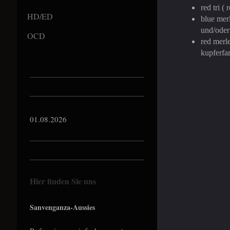
red tri 
HD/ED
blue mer
und/oder
OCD
red merl
kupferfa
01.08.2026
Hier finden Sie uns
Sanvenganza-Aussies