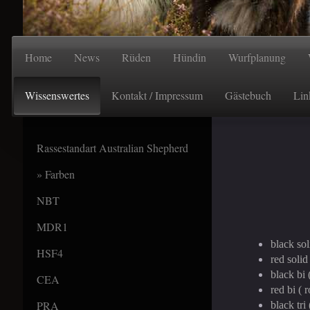
Home
News
Rüden
Hündin
Wurfplanung
Wissenswertes
Kontakt / Impressum
Gästebuch
Lin
Rassestandart Australian Shepherd
Farben
NBT
MDR1
black sol
HSF4
red solid 
black bi
CEA
red bi (
PRA
black tr