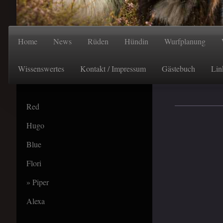
Home
News
Rüden
Hündin
Wurfplanung
Wissenswertes
Kontakt / Impressum
Gästebuch
Lin
Red
Hugo
Blue
Flori
Piper
Alexa